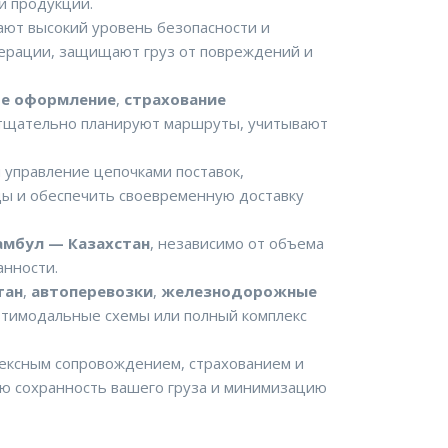
й продукции.
ают высокий уровень безопасности и
перации, защищают груз от повреждений и
е оформление
,
страхование
 тщательно планируют маршруты, учитывают
я управление цепочками поставок,
ды и обеспечить своевременную доставку
амбул — Казахстан
, независимо от объема
анности.
тан
,
автоперевозки
,
железнодорожные
ьтимодальные схемы или полный комплекс
лексным сопровождением, страхованием и
ую сохранность вашего груза и минимизацию