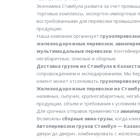
Экономика Стамбула развита за счет промыш
торговые комплексы, экспортно-импортные п
востребованными для перевозки промышленн
продукции.
Наша компания организует
грузоперевозки
железнодорожные перевозки
,
авиапере
мультимодальные перевозки
. Контейнер
негабаритные, опасные и сборные.
Доставка грузов из Стамбула в Казахст
сопровождением и экспедированием. Мы берем
клиент может отслеживать
грузоперевозку
Железнодорожные перевозки из Стамбул
наливных, сыпучих, крупногабаритных, нег
продукции, объем и требования к условиям 
Для срочных отправок применяются
авиапе
Возможны
сборные авиа-грузы
, когда кли
Автоперевозки грузов Стамбул — Казах
двери до двери», комбинировать с железно