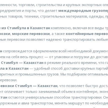
ленности, торговли, строительства и крупных экспортных о
редприятия и порты, что делает
международные грузопер
ых товаров, техники, строительных материалов, одежды, пр
 из Стамбула в Казахстан
комплексно, включая все виды т
возки
,
морские перевозки
, а также
контейнерные перево
ные перевозки позволяют надежно транспортировать любые 
ан
сопровождается оформлением всей необходимой докумен
 на себя весь процесс — от упаковки и погрузки до доставк
 Стамбул — Казахстан
в режиме реального времени, что г
а в Казахстан
— удобный способ доставки крупных партий
абаритных и промышленных грузов. Мы подбираем оптимальны
перевозки.
ревозки Стамбул — Казахстан
, что позволяет быстро дос
ент оплачивает только занимаемый объем в контейнере, экон
стан
остаются универсальным способом транспортировки. Он
дорожным и авиа транспортом, менять маршрут по необходи