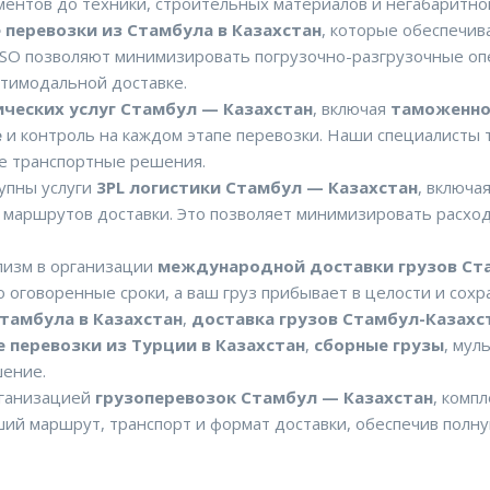
ентов до техники, строительных материалов и негабаритно
 перевозки из Стамбула в Казахстан
, которые обеспечив
 ISO позволяют минимизировать погрузочно-разгрузочные о
ьтимодальной доставке.
ических услуг Стамбул — Казахстан
, включая
таможенно
е
и контроль на каждом этапе перевозки. Наши специалисты
е транспортные решения.
упны услуги
3PL логистики Стамбул — Казахстан
, включа
ю маршрутов доставки. Это позволяет минимизировать расхо
лизм в организации
международной доставки грузов Ст
го оговоренные сроки, а ваш груз прибывает в целости и сохр
тамбула в Казахстан
,
доставка грузов Стамбул-Казахс
 перевозки из Турции в Казахстан
,
сборные грузы
, мул
шение.
рганизацией
грузоперевозок Стамбул — Казахстан
, комп
ший маршрут, транспорт и формат доставки, обеспечив полн