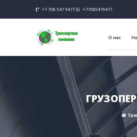
+7 708 547 9477
+77085479477
О нас
На
ГРУЗОПЕР
Тра