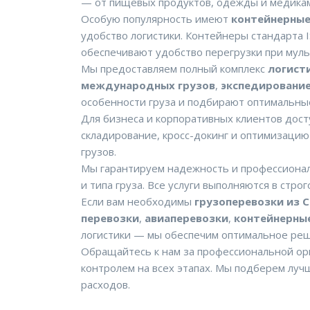
— от пищевых продуктов, одежды и медикам
Особую популярность имеют
контейнерные
удобство логистики. Контейнеры стандарта
обеспечивают удобство перегрузки при мул
Мы предоставляем полный комплекс
логист
международных грузов
,
экспедировани
особенности груза и подбирают оптимальны
Для бизнеса и корпоративных клиентов дост
складирование, кросс-докинг и оптимизаци
грузов.
Мы гарантируем надежность и профессиона
и типа груза. Все услуги выполняются в стро
Если вам необходимы
грузоперевозки из С
перевозки
,
авиаперевозки
,
контейнерные
логистики — мы обеспечим оптимальное ре
Обращайтесь к нам за профессиональной о
контролем на всех этапах. Мы подберем луч
расходов.