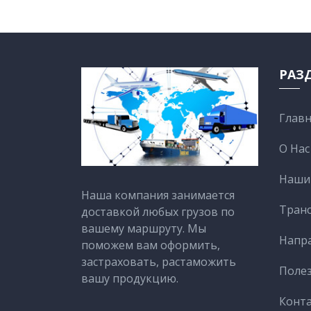
РАЗ
Главн
О Нас
Наши 
Наша компания занимается
Тран
доставкой любых грузов по
вашему маршруту. Мы
Напр
поможем вам оформить,
застраховать, растаможить
Поле
вашу продукцию.
Конт