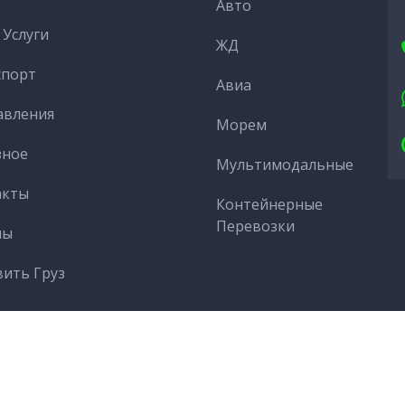
Авто
Услуги
ЖД
спорт
Авиа
авления
Морем
зное
Мультимодальные
акты
Контейнерные
Перевозки
ны
ить Груз
CopyRight© 202
Контакты
Cтраны
Добавить груз
Казахстан