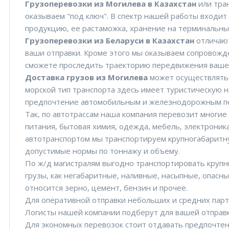
Грузоперевозки из Могилева в Казахстан
или тра
оказываем "под ключ". В спектр нашей работы входи
продукцию, ее растаможка, хранение на терминальных
Грузоперевозки из Беларуси в Казахстан
отличаю
ваши отправки. Кроме этого мы оказываем сопровожде
сможете проследить траекторию передвижения вашег
Доставка грузов из Могилева
может осуществлятьс
морской тип транспорта здесь имеет туристическую 
предпочтение автомобильным и железнодорожным п
Так, по автотрассам наша компания перевозит многие
питания, бытовая химия, одежда, мебель, электроник
автотранспортом мы транспортируем крупногабаритн
допустимые нормы по тоннажу и объему.
По ж/д магистралям выгодно транспортировать крупны
грузы, как негабаритные, наливные, насыпные, опасны
относится зерно, цемент, бензин и прочее.
Для оперативной отправки небольших и средних парт
Логисты нашей компании подберут для вашей отправк
Для экономных перевозок стоит отдавать предпочте