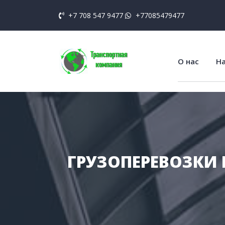
+7 708 547 9477
+77085479477
О нас
На
ГРУЗОПЕРЕВОЗКИ 