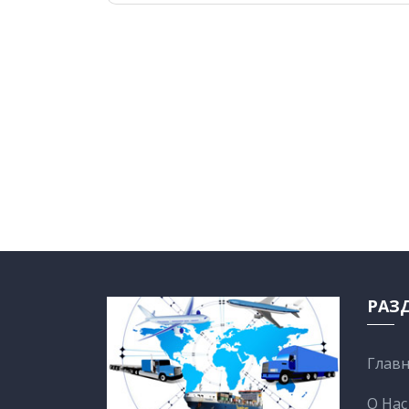
РАЗ
Главн
О Нас