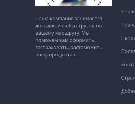
Наши 
Наша компания занимается
Тран
доставкой любых грузов по
вашему маршруту. Мы
Напр
поможем вам оформить,
застраховать, растаможить
Поле
вашу продукцию.
Конт
Cтра
Добав
Наши услуги
Транспорт
Направления