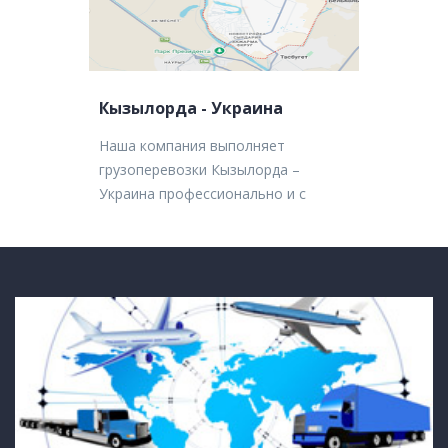
Кызылорда - Украина
Наша компания выполняет
грузоперевозки Кызылорда –
Украина профессионально и с
полной ответственностью. Мы
подбираем оптимальный
транспорт, рассчитываем сроки
доставки и бюджет, а также
разрабатываем удобные
логистические схемы.
Автоперевозки Кызылорда –
Украина обеспечивают
своевременную доставку «от двери
до двери». Железнодорожные