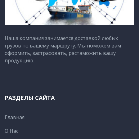
перевозки Кызылорда – Украина
подходят для больших партий
различных грузов. Контейнерные
перевозки гарантируют
сохранность и удобство
Наша компания занимается доставкой любых
мультимодальной логистики, а
грузов по вашему маршруту. Мы поможем вам
авиаперевозки Кызылорда –
оформить, застраховать, растаможить вашу
Украина позволяют сократить
продукцию.
сроки и доставить груз
максимально безопасно.
РАЗДЕЛЫ САЙТА
Главная
О Нас