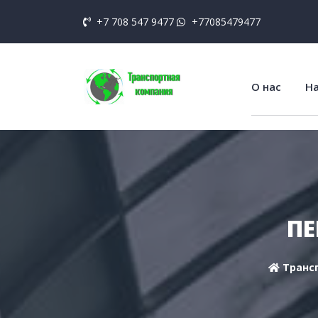
+7 708 547 9477
+77085479477
О нас
На
ПЕ
Транс