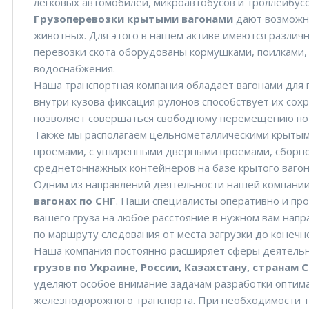
легковых автомобилей, микроавтобусов и троллейбусо
Грузоперевозки крытыми вагонами
дают возможно
животных. Для этого в нашем активе имеются различ
перевозки скота оборудованы кормушками, поилками,
водоснабжения.
Наша транспортная компания обладает вагонами для
внутри кузова фиксация рулонов способствует их сох
позволяет совершаться свободному перемещению по 
Также мы располагаем цельнометаллическими крыты
проемами, с уширенными дверными проемами, сборно-
среднетоннажных контейнеров на базе крытого вагон
Одним из направлений деятельности нашей компании
вагонах по СНГ
. Наши специалисты оперативно и пр
вашего груза на любое расстояние в нужном вам напр
по маршруту следования от места загрузки до конечно
Наша компания постоянно расширяет сферы деятель
грузов по Украине, России, Казахстану, странам 
уделяют особое внимание задачам разработки оптим
железнодорожного транспорта. При необходимости т