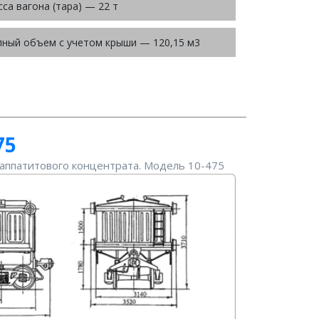
са вагона (тара) — 22 т
ный объем с учетом крыши — 120,15 м3
75
аппатитового концентрата. Модель 10-475