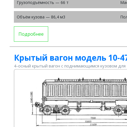
Грузоподъёмность — 66 т
Мас
Объём кузова — 86,4 м3
Пол
Подробнее
Крытый вагон модель 10-4
4-осный крытый вагон с поднимающимся кузовом для 