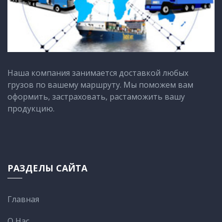
доставки. ЖД перевозки Атбасар -
Судан выгодно заказывать - как для
небольших почтовых, так и для
крупных отправок в несколько тонн.
Авиаперевозки грузов - самые
оперативные из всех возможных.
Наша компания занимается доставкой любых
Мы предлагаем надежные
грузов по вашему маршруту. Мы поможем вам
транспортировочные услуги.
оформить, застраховать, растаможить вашу
Обращайтесь!
продукцию.
РАЗДЕЛЫ САЙТА
Главная
О Нас