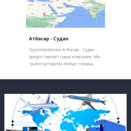
Атбасар - Судан
Грузоперевозки Атбасар - Судан
предоставляет наша компания. Мы
транспортируем любые товары,
независимо от их объема.
Грузоперевозки в Судан из
Казахстана наша компания
оказывает комплексно. Мы
заботимся обо всех
организационных моментах.
Автоперевозки - универсальные по
проходимости и отлично
сочетаются с другими видами