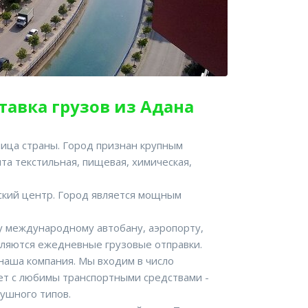
ставка грузов из Адана
ница страны. Город признан крупным
а текстильная, пищевая, химическая,
еский центр. Город является мощным
му международному автобану, аэропорту,
ляются ежедневные грузовые отправки.
наша компания. Мы входим в число
ет с любимы транспортными средствами -
душного типов.