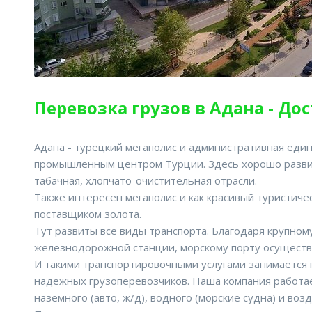
Перевозка грузов в Адана - До
Адана - турецкий мегаполис и административная еди
промышленным центром Турции. Здесь хорошо развит
табачная, хлопчато-очистительная отрасли.
Также интересен мегаполис и как красивый туристич
поставщиком золота.
Тут развиты все виды транспорта. Благодаря крупно
железнодорожной станции, морскому порту осуществ
И такими транспортировочными услугами занимается 
надежных грузоперевозчиков. Наша компания работа
наземного (авто, ж/д), водного (морские судна) и воз